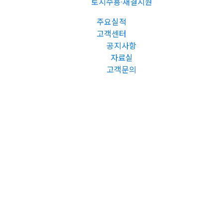
토지수용·재결지원
주요실적
고객센터
공지사항
자료실
고객문의
최고의 시스템과 노하우로 재개발과 재건축 정비사업,
리모델링 정비사업을 선도하겠습니다.
㈜지코피앤씨는 그간의 축적된 전문성 및 노하우로
다수 주택 재개발·정비사업을 성공적으로 수행 완수하였습니다.
개포주공4단지아파트 주택재건축정비사업
개포동 189번지 일대
조