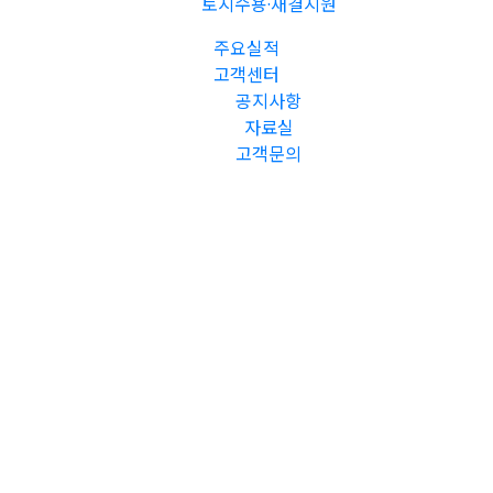
토지수용·재결지원
주요실적
고객센터
공지사항
자료실
고객문의
최고의 시스템과 노하우로 재개발과 재건축 정비사업,
리모델링 정비사업을 선도하겠습니다.
㈜지코피앤씨는 그간의 축적된 전문성 및 노하우로
다수 주택 재개발·정비사업을 성공적으로 수행 완수하였습니다.
원종공항연립
원종공항연립 가로주택정비사업
위치
경기도 부천시 원종동 298-1 ~ 8번지
조합원수
107명